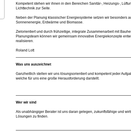
Kompetent stehen wir ihnen in den Bereichen Sanitär-, Heizungs-, Lüftu
Lichttechnik zur Seite.
Neben der Planung klassischer Energiesysteme setzen wir besonders au
Sonnenenergie, Erdwärme und Biomasse.
Zielorientiert und durch frühzeitige, integrale Zusammenarbeit mit Bauh
Planungsteam können wir gemeinsam innovative Energiekonzepte entw
realisieren.
Roland Lott
Was uns auszeichnet
Ganzheitlich stellen wir uns lösungsorientiert und kompetent jeder Aufgab
welche für uns eine große Herausforderung darstellt.
Wer wir sind
Als unabhängiger Berater ist uns daran gelegen, zukunftsfähige und wirt
Lösungen zu finden.